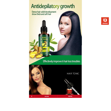
KING OF GINGER營養液專賣店
草本精華天然養發液，輕鬆擁
有厚實頭髮
掉髮問題讓人焦慮，而這款
天然養發液
帶來了希望，
它由多種草本植物精心配製而成，成分天然純淨。使
用時，只需輕輕按摩頭皮，就能讓精華充分吸收，它
能夠刺激頭皮的血液循環，促進毛囊的新陳代謝，不
少使用者在使用一段時間後，掉髮情況得到了明顯改
善，頭髮變得更加厚實。這款天然養發液以其顯著的
效果，成為了眾多掉髮人士的首選。