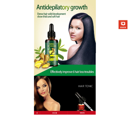
KING OF GINGER營養液專賣店
如何促進毛髮生長
現代人真的挺不容易的，生活工作壓力太大了，年紀
輕輕髮際線瘋狂後移，尤其每次洗完頭髮低頭看看地
面，就感覺自己好像時日不多了… 科科… 是的，我們
才二十多歲，但我們已經英年早禿了，
如何促進毛髮
生長
？ 今天我就要給你們安利一個給了我二次生命的
東西！ 真實拯救了我的禿頭脫髮！ KING OF
GINGER營養液是直接作用於頭皮的，所有的原材料
都是純天然的草本植物，從根源上滋養頭皮，啟動母
毛細胞和毛乳頭的活性，促進新發生長。