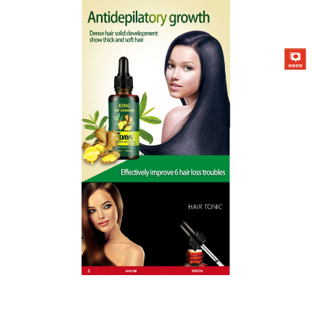
KING OF GINGER營養液專賣店
月份:
2023 年 3 月
薑王頭髮營養液使髮根豐盈強
韌，頭髮健康從髮根養起
脫髮這件事早已不是70、80後的專利了，髮際線升高
也開始成為了年輕人的困擾，
薑王頭髮營養液
內含的
獨特植物咖啡因不僅能保護脆弱的髮絲，還能有效維